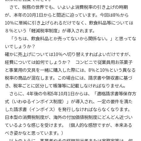
さて、税務の世界でも、いよいよ消費税率の引き上げの時期
が、本年の10月1日からと間近に迫っています。今回は8％から
10％に単純に引き上げられるだけでなく、飲食料品等については
８％という「軽減税率制度」が導入されます。
「うちは、飲食料品とか売ってないから関係ない。」と思ってな
いでしょうか？
確かに売上げについては10％へ切り替えすればよいだけですが、
経費については如何でしょうか？ コンビニで従業員用お茶菓子
と事業用の文具を一緒に購入した際には、8％と10％という異なる
税率の商品が混在します。この場合には、請求書や領収書に基づ
き、税率ごとに区分して帳簿等に記載しなければなりません。
さらに、4年後の令和5年10月1日からは、「適格請求書等保存方
式（いわゆるインボイス制度）」が導入され、一定の要件を満た
した請求書（インボイス）を発行しなければならなくなります。
日本型の消費税制度が、海外の付加価値税制度にどんどん近づい
ているような感じを受けます。（個人的な感想ですが、本来ある
べき姿かなと思っています。）
以上のように、事業者やその経理担当者または実務家等は、何